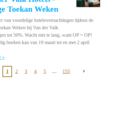
ge Toekan Weken
er van voordelige hotelovernachtingen tijdens de
oekan Weken bij Van der Valk
en tot 50%. Wacht niet te lang, want OP = OP!
ig boeken kan van 19 maart tot en met 2 april
r »
1
2
3
4
5
155