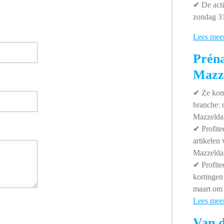
✔
De acti
zondag 31
Lees mee
Préna
Mazz
✔
Ze kome
branche:
Mazzelda
✔
Profite
artikelen
Mazzeldag
✔
Profite
kortinge
maart om 
Lees mee
Van d