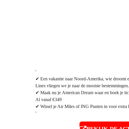
'
✔
Een vakantie naar Noord-Amerika, wie droomt er
Lines vliegen we je naar de mooiste bestemmingen.
✔
Maak nu je
American Dream
waar en boek je ti
Al vanaf €349
✔
Wissel je Air Miles of ING Punten in voor extra 
'
BEKIJK DE AC