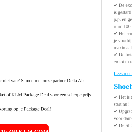
✔ De excl
is gestar
p.p. en g
ruim 100 
✔
Het aan
je voorbi
maximaal 
✔
De hote
en tot maa
Lees mee
 niet van? Samen met onze partner Delta Air
Shoeb
cket of KLM Package Deal voor een scherpe prijs.
✔
Het is
start nu!
korting op je Package Deal!
✔ Upgrade
voor dame
✔ De Shoe
TIE OP
KLM.COM