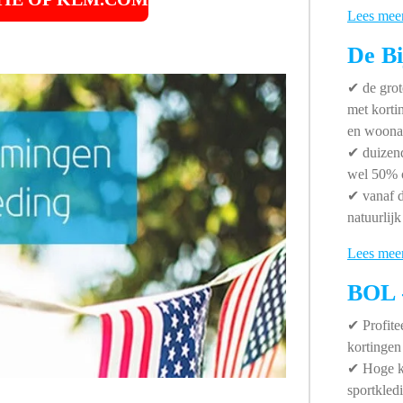
Lees mee
De Bi
✔
de grot
met korti
en woonar
✔
duizend
wel 50% 
✔
vanaf d
natuurlijk
Lees mee
BOL -
✔ P
rofit
kortingen
✔
Hoge ko
sportkled