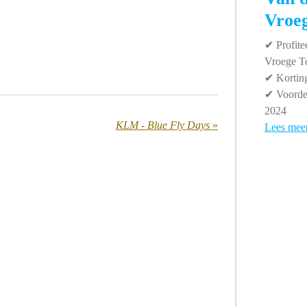
Vroe
✔
Profite
Vroege T
✔
Korting
✔
Voordel
2024
KLM - Blue Fly Days
»
Lees mee