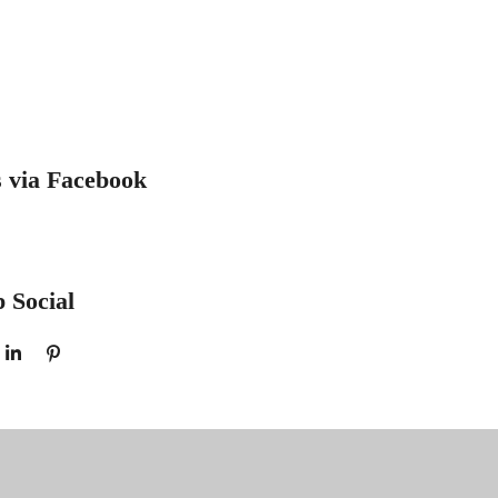
s via Facebook
 Social
S
P
H
I
A
N
R
N
E
E
N