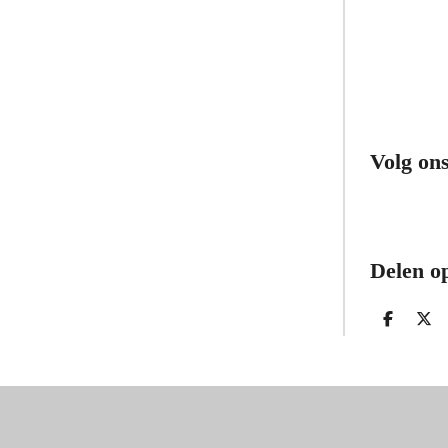
Volg on
Delen op
D
D
E
E
L
E
E
L
N