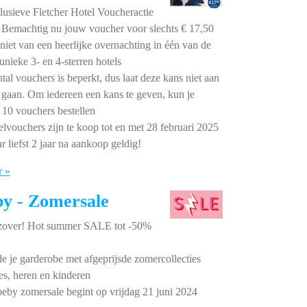
usieve Fletcher Hotel Voucheractie
t! Bemachtig nu jouw voucher voor slechts € 17,50
eniet van een heerlijke overnachting in één van de
unieke 3- en 4-sterren hotels
tal vouchers is beperkt, dus laat deze kans niet aan
j gaan. Om iedereen een kans te geven, kun je
10 vouchers bestellen
lvouchers zijn te koop tot en met 28 februari 2025
r liefst 2 jaar na aankoop geldig!
r »
y - Zomersale
 zover! Hot summer SALE tot -50%
 je garderobe met afgeprijsde zomercollecties
s, heren en kinderen
by zomersale begint op vrijdag 21 juni 2024