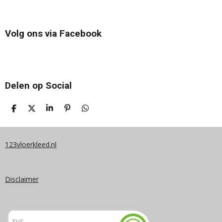
Volg ons via Facebook
Delen op Social
D
D
S
P
D
E
E
H
I
E
L
E
A
N
L
E
L
R
N
E
N
E
E
N
123vloerkleed.nl
N
Disclaimer