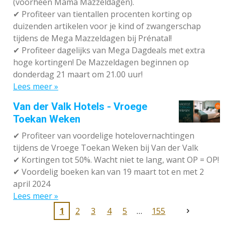
(voorheen Mama Mazzeldagen).
✔
Profiteer van tientallen procenten korting op
duizenden artikelen voor je kind of zwangerschap
tijdens de Mega Mazzeldagen bij Prénatal!
✔
Profiteer dagelijks van Mega Dagdeals met extra
hoge kortingen! De Mazzeldagen beginnen op
donderdag 21 maart om 21.00 uur!
Lees meer »
Van der Valk Hotels - Vroege
Toekan Weken
✔
Profiteer van voordelige hotelovernachtingen
tijdens de Vroege Toekan Weken bij Van der Valk
✔
Kortingen tot 50%. Wacht niet te lang, want OP = OP!
✔
Voordelig boeken kan van 19 maart tot en met 2
april 2024
Lees meer »
1
2
3
4
5
155