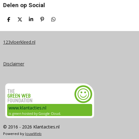
Delen op Social
D
D
S
P
D
E
E
H
I
E
L
E
A
N
L
E
L
R
N
E
N
E
E
N
123vloerkleed.nl
N
Disclaimer
© 2016 - 2026 Klantacties.nl
Powered by
JouwWeb