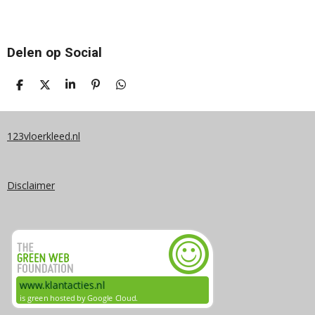
Delen op Social
D
D
S
P
D
E
E
H
I
E
L
E
A
N
L
E
L
R
N
E
N
E
E
N
123vloerkleed.nl
N
Disclaimer