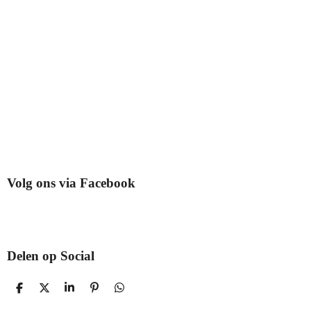
Volg ons via Facebook
Delen op Social
D
D
S
P
D
E
E
H
I
E