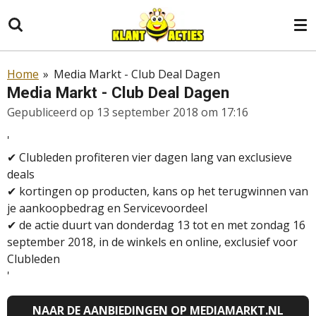
Ga
direct
naar
de
Home
»
Media Markt - Club Deal Dagen
hoofdinhoud
Media Markt - Club Deal Dagen
Gepubliceerd op 13 september 2018 om 17:16
'
✔ Clubleden profiteren vier dagen lang van exclusieve
deals
✔ kortingen op producten, kans op het terugwinnen van
je aankoopbedrag en Servicevoordeel
✔ d
e actie duurt van donderdag 13 tot en met zondag 16
september 2018, in de winkels en online, exclusief voor
Clubleden
'
NAAR DE AANBIEDINGEN OP MEDIAMARKT.NL