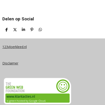
Delen op Social
D
D
S
P
D
E
E
H
I
E
L
E
A
N
L
E
L
R
N
E
N
E
E
N
123vloerkleed.nl
N
Disclaimer