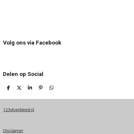
Volg ons via Facebook
Delen op Social
D
D
S
P
D
E
E
H
I
E
L
E
A
N
L
E
L
R
N
E
N
E
E
N
123vloerkleed.nl
N
Disclaimer