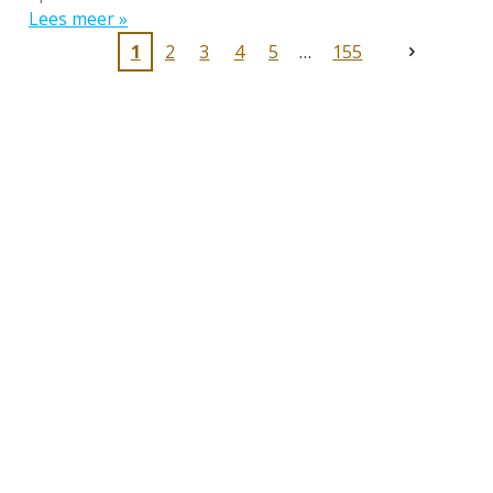
Lees meer »
1
2
3
4
5
155