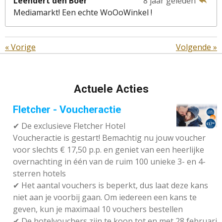
Leendert den Boer
8 jaar geleden
Mediamarkt! Een echte WoOoWinkel !
«
Vorige
Volgende
»
Actuele Acties
Fletcher - Voucheractie
✔ De exclusieve Fletcher Hotel
Voucheractie is gestart! Bemachtig nu jouw voucher
voor slechts € 17,50 p.p. en geniet van een heerlijke
overnachting in één van de ruim 100 unieke 3- en 4-
sterren hotels
✔
Het aantal vouchers is beperkt, dus laat deze kans
niet aan je voorbij gaan. Om iedereen een kans te
geven, kun je maximaal 10 vouchers bestellen
✔
De hotelvouchers zijn te koop tot en met 28 februari