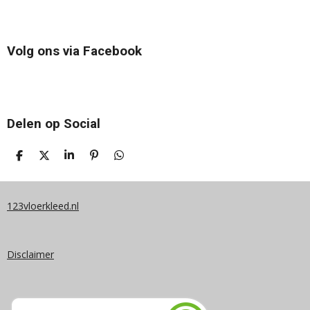
Volg ons via Facebook
Delen op Social
D
D
S
P
D
E
E
H
I
E
L
E
A
N
L
E
L
R
N
E
N
E
E
N
123vloerkleed.nl
N
Disclaimer