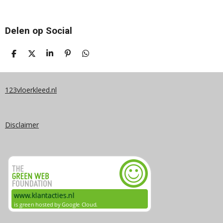
Delen op Social
D
D
S
P
D
E
E
H
I
E
L
E
A
N
L
E
L
R
N
E
N
E
E
N
123vloerkleed.nl
N
Disclaimer