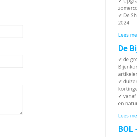
✔ Upgra
zomerco
✔ De Sh
2024
Lees me
De Bi
✔
de gro
Bijenko
artikele
✔
duizen
korting
✔
vanaf 
en natuu
Lees me
BOL 