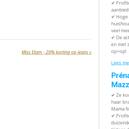
✔ P
rofi
aanbied
✔
Hoge k
huishou
veel me
✔
De act
en met z
op=op!
Miss Etam - 20% korting op jeans
»
Lees me
Prén
Mazz
✔
Ze kom
haar br
Mama M
✔
Profit
duizend