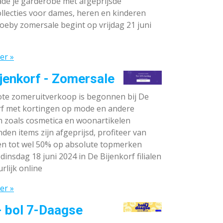
de je garderobe met afgeprijsde
llecties voor dames, heren en kinderen
oeby zomersale begint op vrijdag 21 juni
er »
jenkorf - Zomersale
te zomeruitverkoop is begonnen bij De
rf met kortingen op mode en andere
n zoals cosmetica en woonartikelen
den items zijn afgeprijsd, profiteer van
en tot wel 50% op absolute topmerken
dinsdag 18 juni 2024 in De Bijenkorf filialen
rlijk online
er »
- bol 7-Daagse