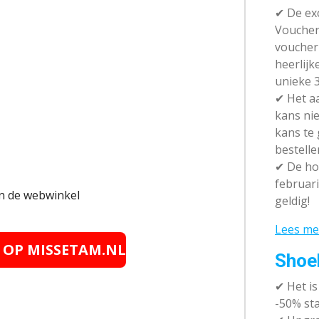
✔ De exc
Vouchera
voucher 
heerlijk
unieke 3
✔
Het aa
kans nie
kans te
bestelle
✔
De hot
februari
 in de webwinkel
geldig!
Lees me
E OP MISSETAM.NL
Shoe
✔
Het i
-50% sta