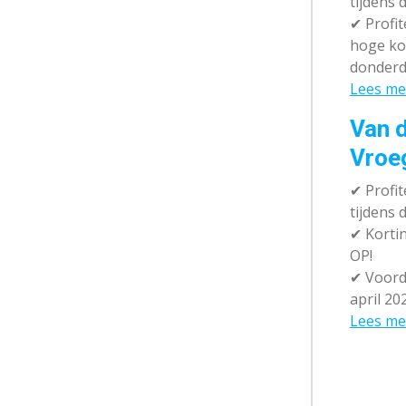
tijdens 
✔
Profit
hoge ko
donderd
Lees me
Van d
Vroe
✔
Profit
tijdens
✔
Kortin
OP!
✔
Voorde
april 20
Lees me