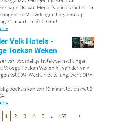
de Mega Mazzeldagen bij Prénatal!
eer dagelijks van Mega Dagdeals met extra
rtingen! De Mazzeldagen beginnen op
ag 21 maart om 21.00 uur!
er »
er Valk Hotels -
ge Toekan Weken
eer van voordelige hotelovernachtingen
 de Vroege Toekan Weken bij Van der Valk
gen tot 50%. Wacht niet te lang, want OP =
lig boeken kan van 19 maart tot en met 2
24
er »
1
2
3
4
5
155