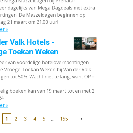
de Mega Mazzeldagen bij Prénatal!
eer dagelijks van Mega Dagdeals met extra
rtingen! De Mazzeldagen beginnen op
ag 21 maart om 21.00 uur!
er »
er Valk Hotels -
ge Toekan Weken
eer van voordelige hotelovernachtingen
 de Vroege Toekan Weken bij Van der Valk
gen tot 50%. Wacht niet te lang, want OP =
lig boeken kan van 19 maart tot en met 2
24
er »
1
2
3
4
5
155