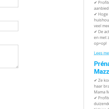
✔ P
rofi
aanbied
✔
Hoge k
huishou
veel me
✔
De act
en met z
op=op!
Lees me
Prén
Mazz
✔
Ze kom
haar br
Mama M
✔
Profit
duizend