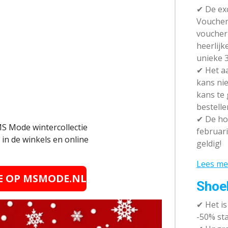
✔ De exc
Vouchera
voucher 
heerlijk
unieke 3
✔
Het aa
kans nie
kans te
bestelle
✔
De hot
MS Mode wintercollectie
februari
in de winkels en online
geldig!
Lees me
IE OP MSMODE.NL
Shoe
✔
Het i
-50% sta