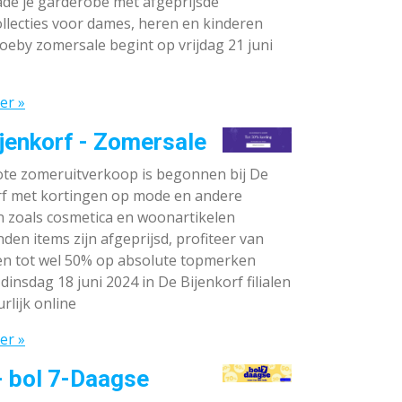
de je garderobe met afgeprijsde
llecties voor dames, heren en kinderen
oeby zomersale begint op vrijdag 21 juni
er »
jenkorf - Zomersale
te zomeruitverkoop is begonnen bij De
rf met kortingen op mode en andere
n zoals cosmetica en woonartikelen
den items zijn afgeprijsd, profiteer van
en tot wel 50% op absolute topmerken
dinsdag 18 juni 2024 in De Bijenkorf filialen
rlijk online
er »
- bol 7-Daagse