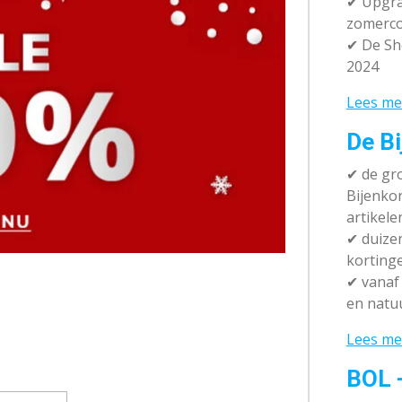
✔ Upgra
zomerco
✔ De Sh
2024
Lees me
De Bi
✔
de gro
Bijenko
artikele
✔
duizen
korting
✔
vanaf 
en natuu
Lees me
BOL 