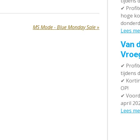
tijdens 
✔
Profit
hoge ko
donderd
MS Mode - Blue Monday Sale
»
Lees me
Van d
Vroe
✔
Profit
tijdens
✔
Kortin
OP!
✔
Voorde
april 20
Lees me