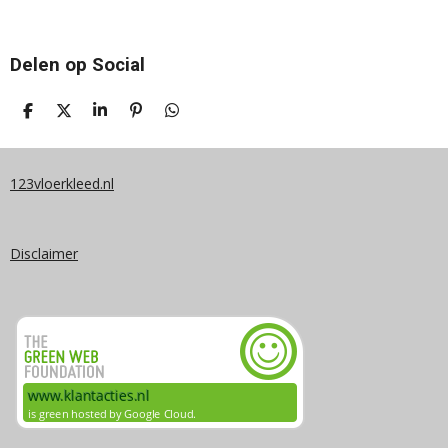
Delen op Social
D
D
S
P
D
E
E
H
I
E
L
E
A
N
L
E
L
R
N
E
N
E
E
N
123vloerkleed.nl
N
Disclaimer