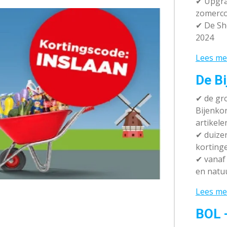
✔ Upgra
zomerco
✔ De Sh
2024
Lees me
De Bi
✔
de gro
Bijenko
artikele
✔
duizen
korting
✔
vanaf 
en natuu
Lees me
BOL 