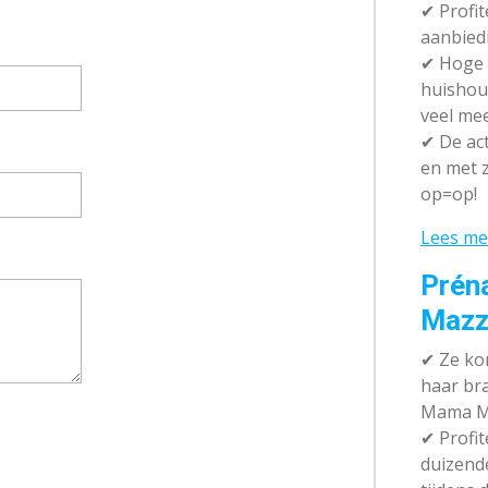
✔ P
rofi
aanbied
✔
Hoge k
huishou
veel me
✔
De act
en met z
op=op!
Lees me
Prén
Mazz
✔
Ze kom
haar br
Mama M
✔
Profit
duizend