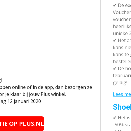
✔ De exc
Vouchera
voucher 
heerlijk
unieke 3
✔
Het aa
kans nie
kans te
bestelle
✔
De hot
februari
!
geldig!
ppen online of in de app, dan bezorgen ze
Lees me
or je klaar bij jouw Plus winkel.
dag 12 januari 2020
Shoe
✔
Het i
TIE OP PLUS.NL
-50% sta