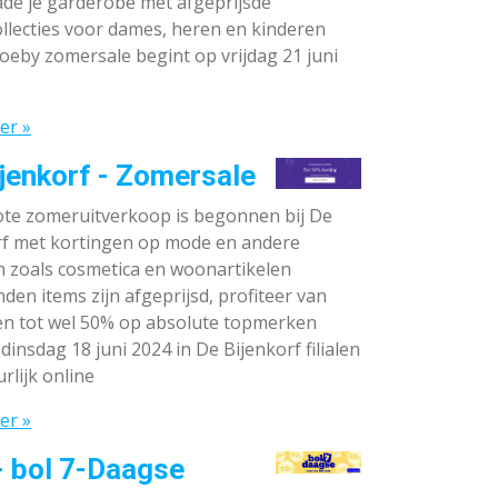
de je garderobe met afgeprijsde
llecties voor dames, heren en kinderen
oeby zomersale begint op vrijdag 21 juni
er »
jenkorf - Zomersale
te zomeruitverkoop is begonnen bij De
rf met kortingen op mode en andere
n zoals cosmetica en woonartikelen
den items zijn afgeprijsd, profiteer van
en tot wel 50% op absolute topmerken
dinsdag 18 juni 2024 in De Bijenkorf filialen
rlijk online
er »
- bol 7-Daagse