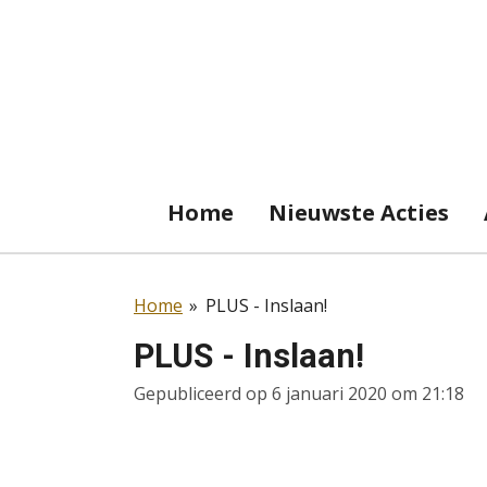
Ga
direct
naar
de
hoofdinhoud
Home
Nieuwste Acties
Home
»
PLUS - Inslaan!
PLUS - Inslaan!
Gepubliceerd op 6 januari 2020 om 21:18