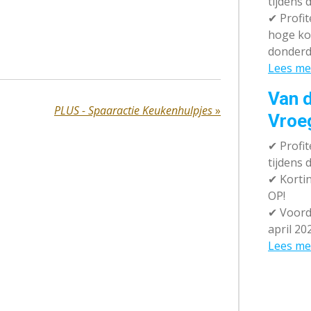
tijdens 
✔
Profit
hoge ko
donderd
Lees me
Van d
PLUS - Spaaractie Keukenhulpjes
»
Vroe
✔
Profit
tijdens
✔
Kortin
OP!
✔
Voorde
april 20
Lees me