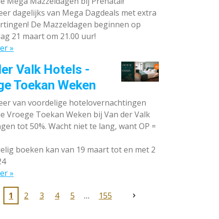
de Mega Mazzeldagen bij Prénatal!
eer dagelijks van Mega Dagdeals met extra
rtingen! De Mazzeldagen beginnen op
ag 21 maart om 21.00 uur!
er »
er Valk Hotels -
ge Toekan Weken
eer van voordelige hotelovernachtingen
 de Vroege Toekan Weken bij Van der Valk
gen tot 50%. Wacht niet te lang, want OP =
lig boeken kan van 19 maart tot en met 2
24
er »
1
2
3
4
5
155