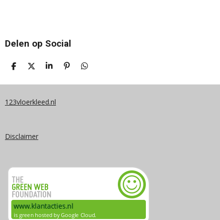
Delen op Social
D
D
S
P
D
E
E
H
I
E
L
E
A
N
L
E
L
R
N
E
N
E
E
N
123vloerkleed.nl
N
Disclaimer