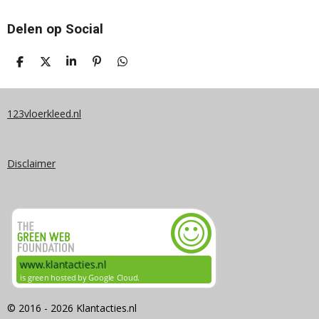
Delen op Social
D
D
S
P
D
E
E
H
I
E
L
E
A
N
L
E
L
R
N
E
N
E
E
N
123vloerkleed.nl
N
Disclaimer
© 2016 - 2026 Klantacties.nl