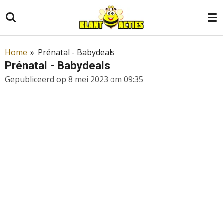
Ga
direct
naar
de
Home
»
Prénatal - Babydeals
hoofdinhoud
Prénatal - Babydeals
Gepubliceerd op 8 mei 2023 om 09:35