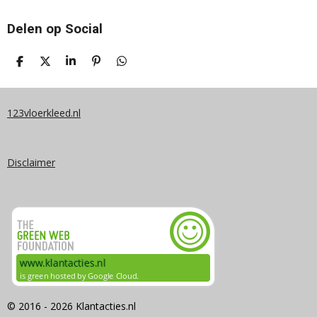
Delen op Social
D
D
S
P
D
E
E
H
I
E
L
E
A
N
L
E
L
R
N
E
N
E
E
N
123vloerkleed.nl
N
Disclaimer
© 2016 - 2026 Klantacties.nl