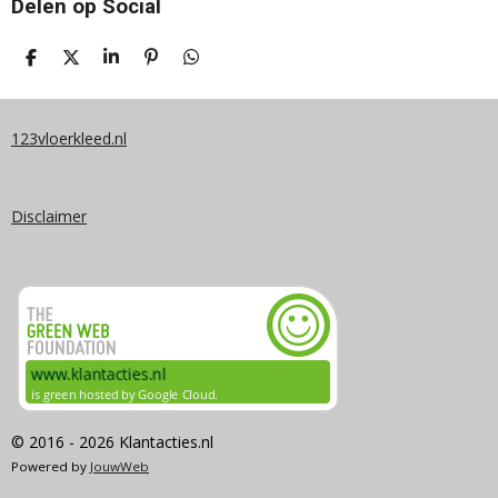
Delen op Social
D
D
S
P
D
E
E
H
I
E
L
E
A
N
L
E
L
R
N
E
N
E
E
N
123vloerkleed.nl
N
Disclaimer
© 2016 - 2026 Klantacties.nl
Powered by
JouwWeb