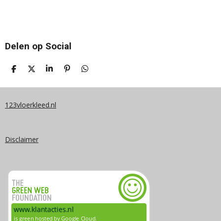
Delen op Social
D
D
S
P
D
E
E
H
I
E
L
E
A
N
L
E
L
R
N
E
N
E
E
N
123vloerkleed.nl
N
Disclaimer