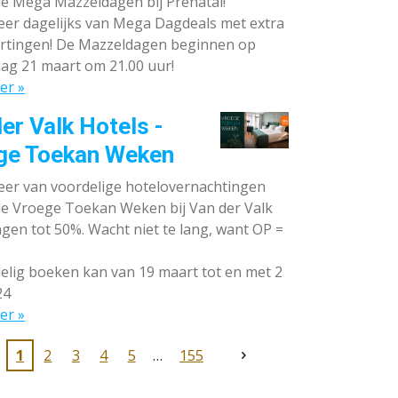
de Mega Mazzeldagen bij Prénatal!
eer dagelijks van Mega Dagdeals met extra
rtingen! De Mazzeldagen beginnen op
ag 21 maart om 21.00 uur!
er »
er Valk Hotels -
ge Toekan Weken
eer van voordelige hotelovernachtingen
 de Vroege Toekan Weken bij Van der Valk
gen tot 50%. Wacht niet te lang, want OP =
lig boeken kan van 19 maart tot en met 2
24
er »
1
2
3
4
5
155