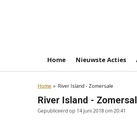
Ga
direct
naar
de
hoofdinhoud
Home
Nieuwste Acties
Home
»
River Island - Zomersale
River Island - Zomersa
Gepubliceerd op 14 juni 2018 om 20:41