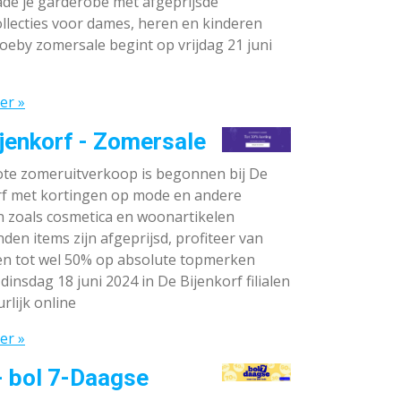
de je garderobe met afgeprijsde
llecties voor dames, heren en kinderen
oeby zomersale begint op vrijdag 21 juni
er »
jenkorf - Zomersale
te zomeruitverkoop is begonnen bij De
rf met kortingen op mode en andere
n zoals cosmetica en woonartikelen
den items zijn afgeprijsd, profiteer van
en tot wel 50% op absolute topmerken
dinsdag 18 juni 2024 in De Bijenkorf filialen
rlijk online
er »
- bol 7-Daagse