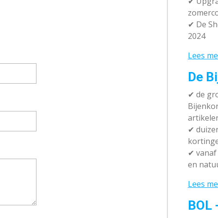
✔ Upgra
zomerco
✔ De Sh
2024
Lees me
De Bi
✔
de gro
Bijenko
artikele
✔
duizen
korting
✔
vanaf 
en natuu
Lees me
BOL 