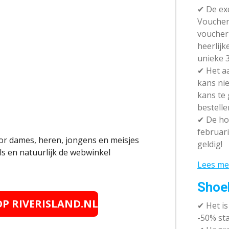
✔ De exc
Vouchera
voucher 
heerlijk
unieke 3
✔
Het aa
kans nie
kans te
bestelle
✔
De hot
februari
or dames, heren, jongens en meisjes
geldig!
els en natuurlijk de webwinkel
Lees me
Shoe
 OP RIVERISLAND.NL
✔
Het i
-50% sta