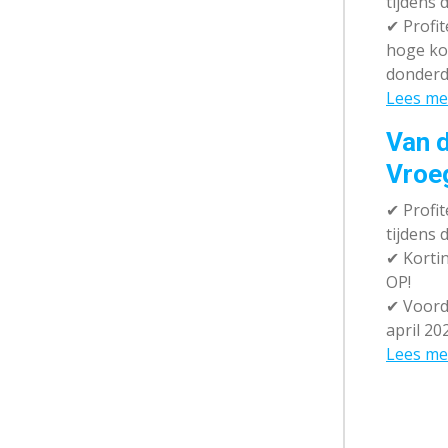
tijdens 
✔
Profit
hoge ko
donderd
Lees me
Van d
Vroe
✔
Profit
tijdens
✔
Kortin
OP!
✔
Voorde
april 20
Lees me