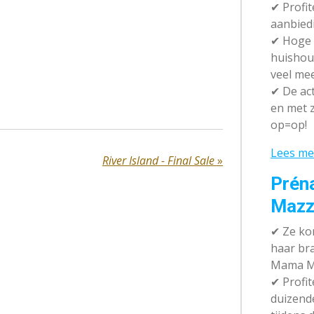
✔ P
rofi
aanbied
✔
Hoge k
huishou
veel me
✔
De act
en met z
op=op!
Lees me
River Island - Final Sale
»
Prén
Mazz
✔
Ze kom
haar br
Mama M
✔
Profit
duizend