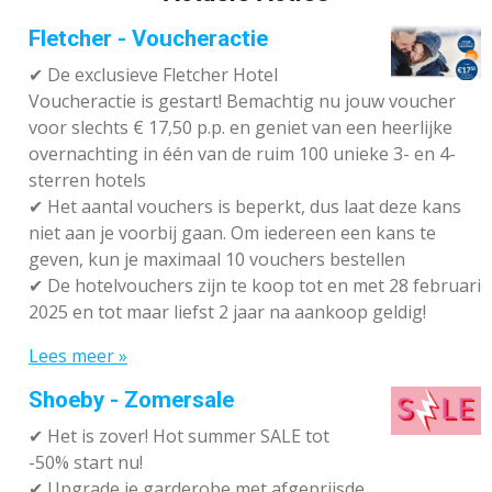
Fletcher - Voucheractie
✔ De exclusieve Fletcher Hotel
Voucheractie is gestart! Bemachtig nu jouw voucher
voor slechts € 17,50 p.p. en geniet van een heerlijke
overnachting in één van de ruim 100 unieke 3- en 4-
sterren hotels
✔
Het aantal vouchers is beperkt, dus laat deze kans
niet aan je voorbij gaan. Om iedereen een kans te
geven, kun je maximaal 10 vouchers bestellen
✔
De hotelvouchers zijn te koop tot en met 28 februari
2025 en tot maar liefst 2 jaar na aankoop geldig!
Lees meer »
Shoeby - Zomersale
✔
Het is zover! Hot summer SALE tot
-50% start nu!
✔ Upgrade je garderobe met afgeprijsde