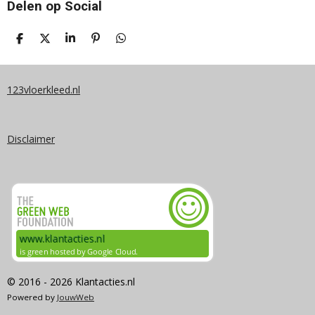
Delen op Social
D
D
S
P
D
E
E
H
I
E
L
E
A
N
L
E
L
R
N
E
N
E
E
N
123vloerkleed.nl
N
Disclaimer
© 2016 - 2026 Klantacties.nl
Powered by
JouwWeb