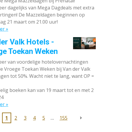
de Mega Mazzeldagen bij Prénatal!
eer dagelijks van Mega Dagdeals met extra
rtingen! De Mazzeldagen beginnen op
ag 21 maart om 21.00 uur!
er »
er Valk Hotels -
ge Toekan Weken
eer van voordelige hotelovernachtingen
 de Vroege Toekan Weken bij Van der Valk
gen tot 50%. Wacht niet te lang, want OP =
lig boeken kan van 19 maart tot en met 2
24
er »
1
2
3
4
5
155