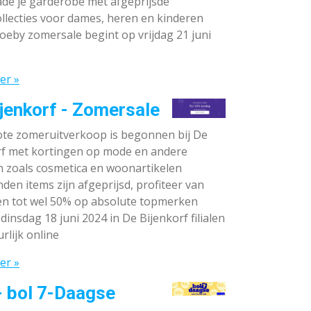
de je garderobe met afgeprijsde
llecties voor dames, heren en kinderen
oeby zomersale begint op vrijdag 21 juni
er »
jenkorf - Zomersale
te zomeruitverkoop is begonnen bij De
rf met kortingen op mode en andere
n zoals cosmetica en woonartikelen
den items zijn afgeprijsd, profiteer van
en tot wel 50% op absolute topmerken
dinsdag 18 juni 2024 in De Bijenkorf filialen
rlijk online
er »
- bol 7-Daagse