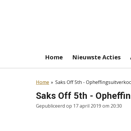
Ga
direct
naar
de
hoofdinhoud
Home
Nieuwste Acties
Home
»
Saks Off 5th - Opheffingsuitverko
Saks Off 5th - Opheffi
Gepubliceerd op 17 april 2019 om 20:30