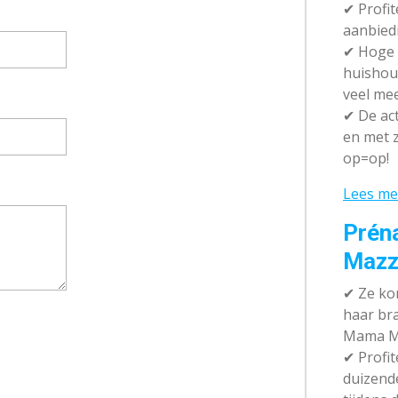
✔ P
rofi
aanbied
✔
Hoge k
huishou
veel me
✔
De act
en met z
op=op!
Lees me
Prén
Mazz
✔
Ze kom
haar br
Mama M
✔
Profit
duizend