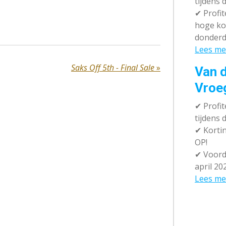
tijdens 
✔
Profit
hoge ko
donderd
Lees me
Saks Off 5th - Final Sale
»
Van d
Vroe
✔
Profit
tijdens
✔
Kortin
OP!
✔
Voorde
april 20
Lees me