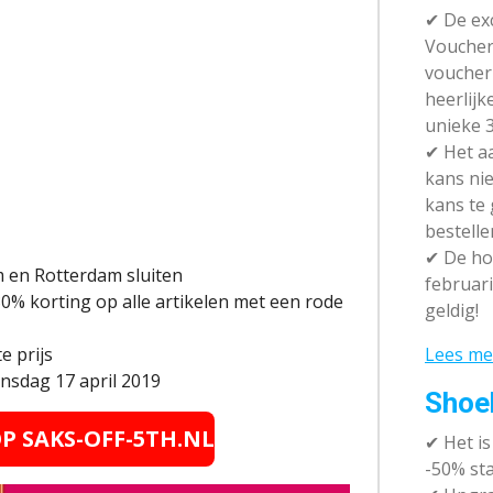
✔ De exc
Vouchera
voucher 
heerlijk
unieke 3
✔
Het aa
kans nie
kans te
bestelle
✔
De hot
m en Rotterdam sluiten
februari
30% korting op alle artikelen met een rode
geldig!
Lees me
e prijs
nsdag 17 april 2019
Shoe
OP SAKS-OFF-5TH.NL
✔
Het i
-50% sta