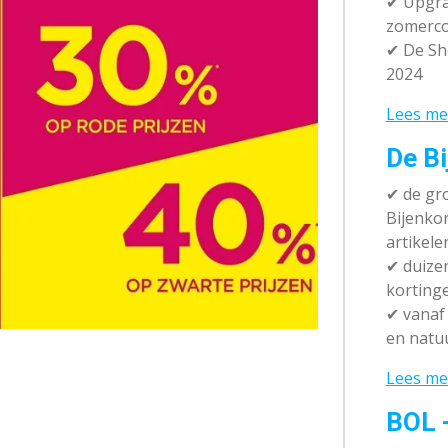
✔ Upgra
zomerco
✔ De Sh
2024
Lees me
De Bi
✔
de gro
Bijenko
artikele
✔
duizen
korting
✔
vanaf 
en natuu
Lees me
BOL 