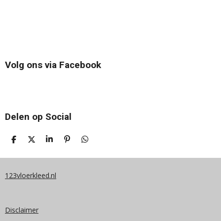
Volg ons via Facebook
Delen op Social
D
D
S
P
D
E
E
H
I
E
L
E
A
N
L
E
L
R
N
E
N
E
E
N
123vloerkleed.nl
N
Disclaimer