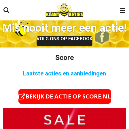
Ga
direct
naar
Mis nooit meer een actie!
de
hoofdinhoud
VOLG ONS OP FACEBOOK
Score
Laatste acties en aanbiedingen
BEKIJK DE ACTIE OP SCORE.NL