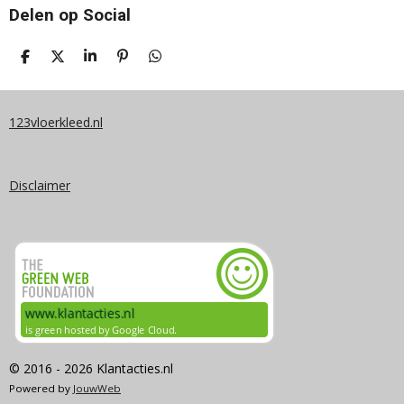
Delen op Social
D
D
S
P
D
E
E
H
I
E
L
E
A
N
L
E
L
R
N
E
N
E
E
N
123vloerkleed.nl
N
Disclaimer
© 2016 - 2026 Klantacties.nl
Powered by
JouwWeb