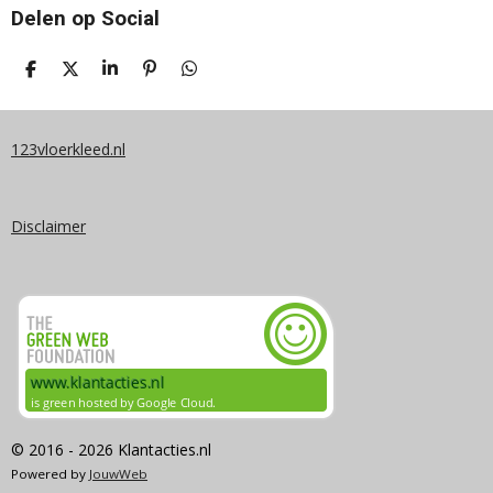
Delen op Social
D
D
S
P
D
E
E
H
I
E
L
E
A
N
L
E
L
R
N
E
N
E
E
N
123vloerkleed.nl
N
Disclaimer
© 2016 - 2026 Klantacties.nl
Powered by
JouwWeb