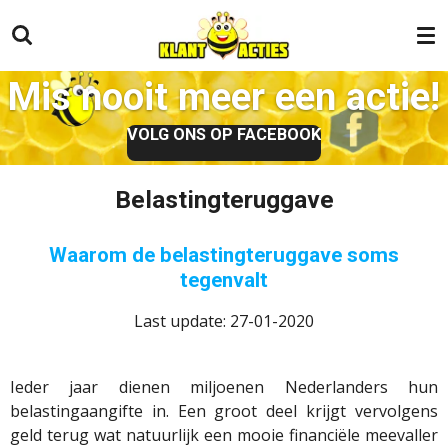
Ga
direct
naar
Mis nooit meer een actie!
de
hoofdinhoud
VOLG ONS OP FACEBOOK
Belastingteruggave
Waarom de belastingteruggave soms
tegenvalt
Last update: 27-01-2020
Ieder jaar dienen miljoenen Nederlanders hun
belastingaangifte in. Een groot deel krijgt vervolgens
geld terug wat natuurlijk een mooie financiële meevaller