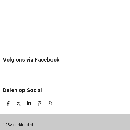
Volg ons via Facebook
Delen op Social
D
D
S
P
D
E
E
H
I
E
L
E
A
N
L
E
L
R
N
E
N
E
E
N
123vloerkleed.nl
N