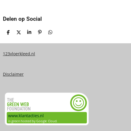
Delen op Social
D
D
S
P
D
E
E
H
I
E
L
E
A
N
L
E
L
R
N
E
N
E
E
N
123vloerkleed.nl
N
Disclaimer