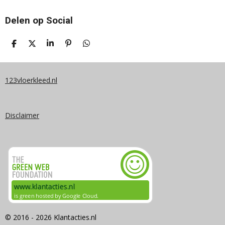
Delen op Social
D
D
S
P
D
E
E
H
I
E
L
E
A
N
L
E
L
R
N
E
N
E
E
N
123vloerkleed.nl
N
Disclaimer
© 2016 - 2026 Klantacties.nl