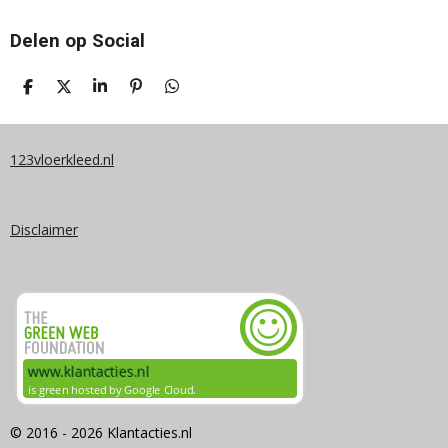
Delen op Social
D
D
S
P
D
E
E
H
I
E
L
E
A
N
L
E
L
R
N
E
N
E
E
N
123vloerkleed.nl
N
Disclaimer
© 2016 - 2026 Klantacties.nl