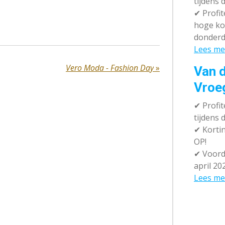
tijdens 
✔
Profit
hoge ko
donderd
Lees me
Vero Moda - Fashion Day
»
Van d
Vroe
✔
Profit
tijdens
✔
Kortin
OP!
✔
Voorde
april 20
Lees me