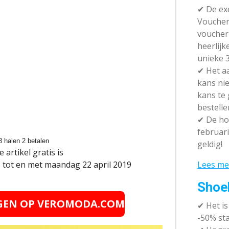
✔ De exc
Vouchera
voucher 
heerlijk
unieke 3
✔
Het aa
kans nie
kans te
bestelle
✔
De hot
februari
3 halen 2 betalen
geldig!
artikel gratis is
Lees me
 tot en met maandag 22 april 2019
Shoe
NGEN OP VEROMODA.COM
✔
Het i
-50% sta