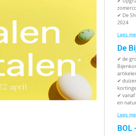
✔ Upgra
zomerco
✔ De Sh
2024
Lees me
De Bi
✔
de gro
Bijenko
artikele
✔
duizen
korting
✔
vanaf 
en natuu
Lees me
BOL 