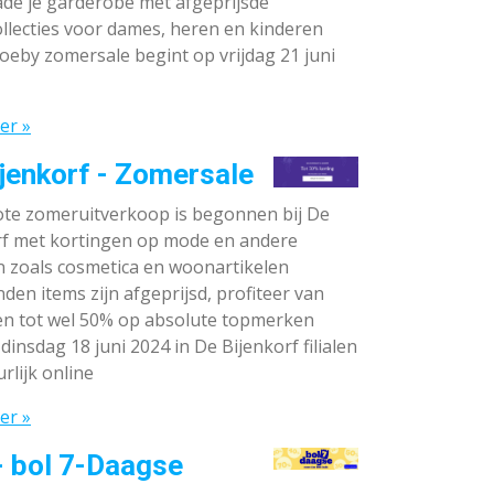
de je garderobe met afgeprijsde
llecties voor dames, heren en kinderen
oeby zomersale begint op vrijdag 21 juni
er »
jenkorf - Zomersale
te zomeruitverkoop is begonnen bij De
rf met kortingen op mode en andere
n zoals cosmetica en woonartikelen
den items zijn afgeprijsd, profiteer van
en tot wel 50% op absolute topmerken
dinsdag 18 juni 2024 in De Bijenkorf filialen
rlijk online
er »
- bol 7-Daagse