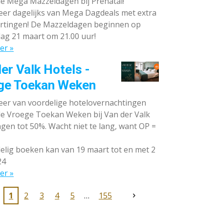
de Mega Mazzeldagen bij Prénatal!
eer dagelijks van Mega Dagdeals met extra
rtingen! De Mazzeldagen beginnen op
ag 21 maart om 21.00 uur!
er »
er Valk Hotels -
ge Toekan Weken
eer van voordelige hotelovernachtingen
 de Vroege Toekan Weken bij Van der Valk
gen tot 50%. Wacht niet te lang, want OP =
lig boeken kan van 19 maart tot en met 2
24
er »
1
2
3
4
5
155