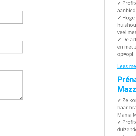
✔ P
rofi
aanbied
✔
Hoge k
huishou
veel me
✔
De act
en met z
op=op!
Lees me
Prén
Mazz
✔
Ze kom
haar br
Mama M
✔
Profit
duizend