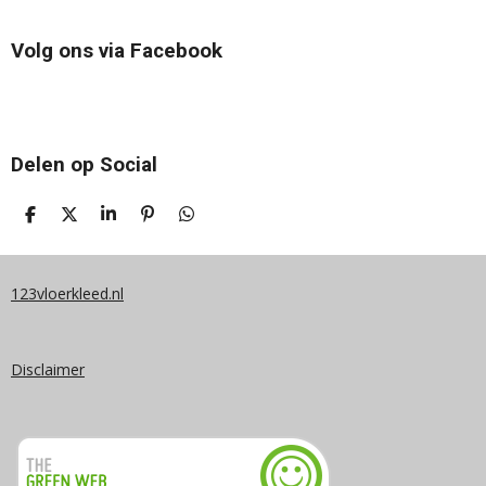
Volg ons via Facebook
Delen op Social
D
D
S
P
D
E
E
H
I
E
L
E
A
N
L
E
L
R
N
E
N
E
E
N
123vloerkleed.nl
N
Disclaimer