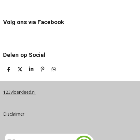
Volg ons via Facebook
Delen op Social
D
D
S
P
D
E
E
H
I
E
L
E
A
N
L
E
L
R
N
E
N
E
E
N
123vloerkleed.nl
N
Disclaimer