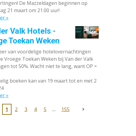
rtingen! De Mazzeldagen beginnen op
ag 21 maart om 21.00 uur!
er »
er Valk Hotels -
ge Toekan Weken
eer van voordelige hotelovernachtingen
 de Vroege Toekan Weken bij Van der Valk
gen tot 50%. Wacht niet te lang, want OP =
lig boeken kan van 19 maart tot en met 2
24
er »
1
2
3
4
5
155