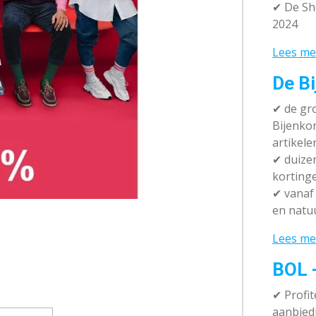
✔ De Sh
2024
Lees me
De Bi
✔
de gro
Bijenko
artikele
✔
duizen
korting
✔
vanaf 
en natuu
Lees me
BOL 
✔ P
rofi
aanbied