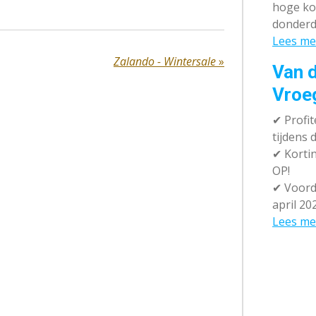
hoge ko
donderd
Lees me
Zalando - Wintersale
»
Van d
Vroe
✔
Profit
tijdens
✔
Kortin
OP!
✔
Voorde
april 20
Lees me