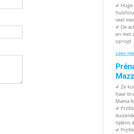
✔
Hoge k
huishou
veel me
✔
De act
en met z
op=op!
Lees me
Prén
Mazz
✔
Ze kom
haar br
Mama M
✔
Profit
duizend
tijdens 
✔
Profit