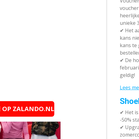
Vouchera
voucher 
heerlijk
unieke 3
✔
Het aa
kans nie
kans te
bestelle
✔
De hot
februari
geldig!
Lees me
Shoe
E OP
ZALANDO.NL
✔
Het i
-50% sta
✔ Upgra
zomerco