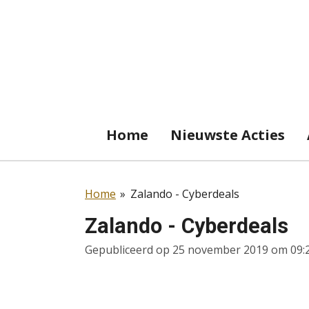
Ga
direct
naar
de
hoofdinhoud
Home
Nieuwste Acties
Home
»
Zalando - Cyberdeals
Zalando - Cyberdeals
Gepubliceerd op 25 november 2019 om 09: