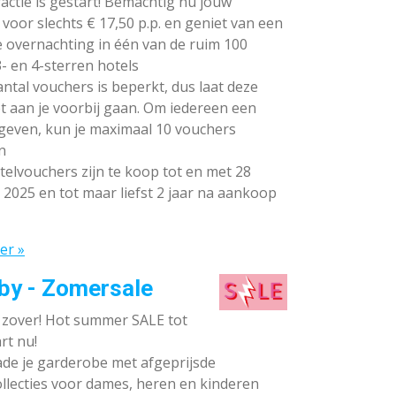
ctie is gestart! Bemachtig nu jouw
voor slechts € 17,50 p.p. en geniet van een
e overnachting in één van de ruim 100
- en 4-sterren hotels
ntal vouchers is beperkt, dus laat deze
t aan je voorbij gaan. Om iedereen een
 geven, kun je maximaal 10 vouchers
n
elvouchers zijn te koop tot en met 28
 2025 en tot maar liefst 2 jaar na aankoop
er »
by - Zomersale
s zover! Hot summer SALE tot
rt nu!
de je garderobe met afgeprijsde
llecties voor dames, heren en kinderen