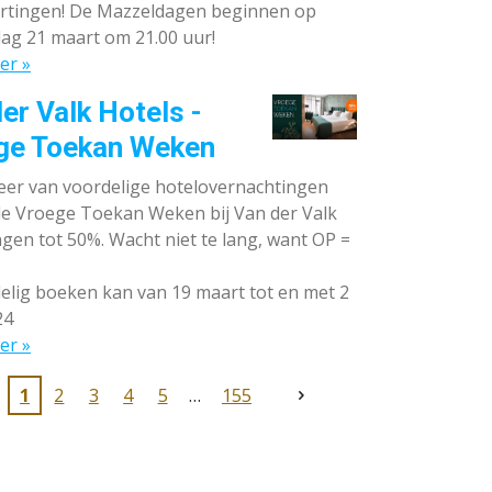
rtingen! De Mazzeldagen beginnen op
ag 21 maart om 21.00 uur!
er »
er Valk Hotels -
ge Toekan Weken
eer van voordelige hotelovernachtingen
 de Vroege Toekan Weken bij Van der Valk
gen tot 50%. Wacht niet te lang, want OP =
lig boeken kan van 19 maart tot en met 2
24
er »
1
2
3
4
5
155