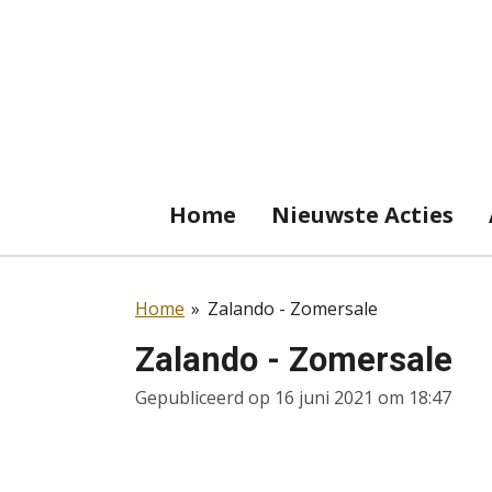
Ga
direct
naar
de
hoofdinhoud
Home
Nieuwste Acties
Home
»
Zalando - Zomersale
Zalando - Zomersale
Gepubliceerd op 16 juni 2021 om 18:47