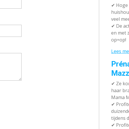
✔
Hoge k
huishou
veel me
✔
De act
en met z
op=op!
Lees me
Prén
Mazz
✔
Ze kom
haar br
Mama M
✔
Profit
duizend
tijdens 
✔
Profit