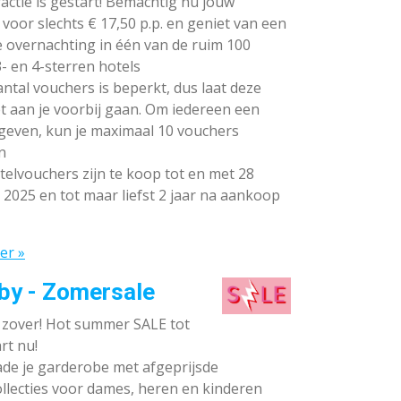
ctie is gestart! Bemachtig nu jouw
voor slechts € 17,50 p.p. en geniet van een
e overnachting in één van de ruim 100
- en 4-sterren hotels
ntal vouchers is beperkt, dus laat deze
t aan je voorbij gaan. Om iedereen een
 geven, kun je maximaal 10 vouchers
n
elvouchers zijn te koop tot en met 28
 2025 en tot maar liefst 2 jaar na aankoop
er »
by - Zomersale
s zover! Hot summer SALE tot
rt nu!
de je garderobe met afgeprijsde
llecties voor dames, heren en kinderen