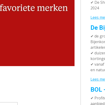
✔ De Sh
2024
Lees me
De Bi
✔
de gro
Bijenko
artikele
✔
duizen
korting
✔
vanaf 
en natuu
Lees me
BOL 
✔ P
rofi
aanbied