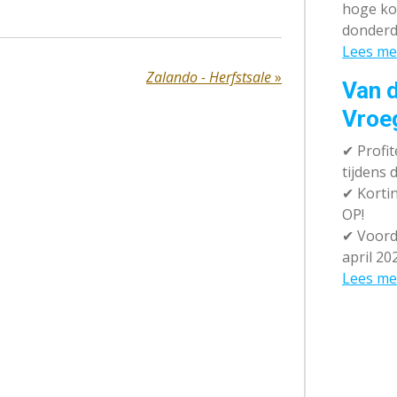
hoge ko
donderd
Lees me
Zalando - Herfstsale
»
Van d
Vroe
✔
Profit
tijdens
✔
Kortin
OP!
✔
Voorde
april 20
Lees me