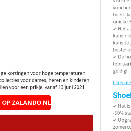
Vouchera
voucher 
heerlijk
unieke 3
✔
Het aa
kans nie
kans te
bestelle
✔
De hot
februari
geldig!
oge kortingen voor hoge temperaturen
collecties voor dames, heren en kinderen
Lees me
en voor een prikje, vanaf 13 juni 2021
Shoe
E OP
ZALANDO.NL
✔
Het i
-50% sta
✔ Upgra
zomerco