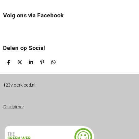
Volg ons via Facebook
Delen op Social
D
D
S
P
D
E
E
H
I
E
L
E
A
N
L
E
L
R
N
E
N
E
E
N
123vloerkleed.nl
N
Disclaimer