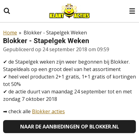
Ga
direct
naar
de
Home
»
Blokker - Stapelgek Weken
hoofdinhoud
Blokker - Stapelgek Weken
Gepubliceerd op 24 september 2018 om 09:59
✔
de Stapelgek weken zijn weer begonnen bij Blokker.
Stapeldeals op een groot deel van het assortiment
✔
heel veel producten 2+1 gratis, 1+1 gratis of kortingen
tot 50%
✔
de actie duurt van maandag 24 september tot en met
zondag 7 oktober 2018
➡
check alle
Blokker acties
NAAR DE AANBIEDINGEN OP
BLOKKER.NL