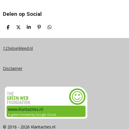
Delen op Social
D
D
S
P
D
E
E
H
I
E
L
E
A
N
L
E
L
R
N
E
N
E
E
N
123vloerkleed.nl
N
Disclaimer
© 2016 - 2026 Klantacties.nl