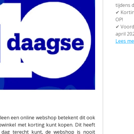
tijdens
✔
Kortin
OP!
✔
Voorde
april 20
Lees me
lleen een online webshop betekent dit ook
ebwinkel met korting kunt kopen. Dit heeft
r dag terecht kunt, de webshop is nooit