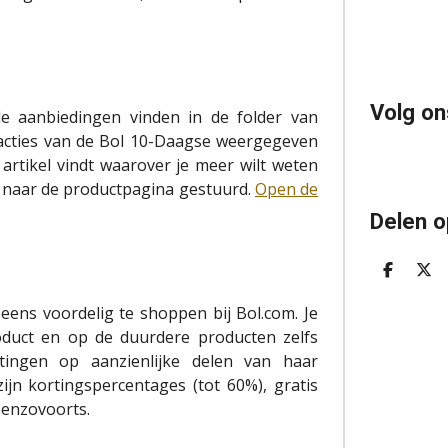
Volg on
le aanbiedingen vinden in de folder van
n acties van de Bol 10-Daagse weergegeven
artikel vindt waarover je meer wilt weten
t naar de productpagina gestuurd.
Open de
Delen o
D
D
E
E
L
E
eens voordelig te shoppen bij Bol.com. Je
E
L
roduct en op de duurdere producten zelfs
N
rtingen op aanzienlijke delen van haar
ijn kortingspercentages (tot 60%), gratis
 enzovoorts.