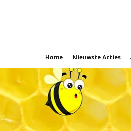
Ga
direct
naar
de
hoofdinhoud
Home
Nieuwste Acties