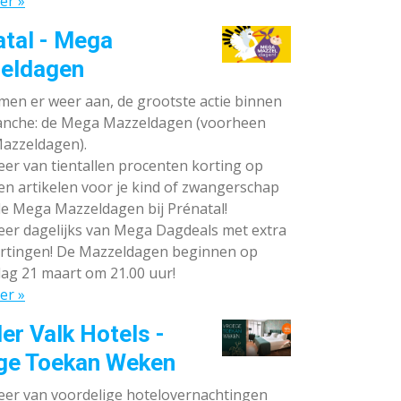
er »
atal - Mega
eldagen
en er weer aan, de grootste actie binnen
anche: de Mega Mazzeldagen (voorheen
azzeldagen).
eer van tientallen procenten korting op
en artikelen voor je kind of zwangerschap
de Mega Mazzeldagen bij Prénatal!
eer dagelijks van Mega Dagdeals met extra
rtingen! De Mazzeldagen beginnen op
ag 21 maart om 21.00 uur!
er »
er Valk Hotels -
ge Toekan Weken
eer van voordelige hotelovernachtingen