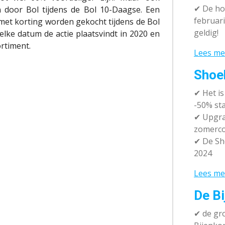
✔
De hot
 door Bol tijdens de Bol 10-Daagse. Een
februari
 met korting worden gekocht tijdens de Bol
geldig!
lke datum de actie plaatsvindt in 2020 en
ortiment.
Lees me
Shoe
✔
Het i
-50% sta
✔ Upgra
zomerco
✔ De Sh
2024
Lees me
De Bi
✔
de gro