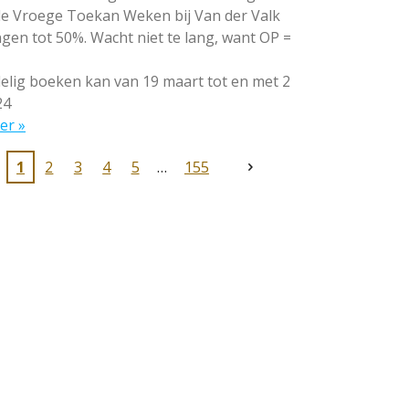
 de Vroege Toekan Weken bij Van der Valk
gen tot 50%. Wacht niet te lang, want OP =
lig boeken kan van 19 maart tot en met 2
24
er »
1
2
3
4
5
155