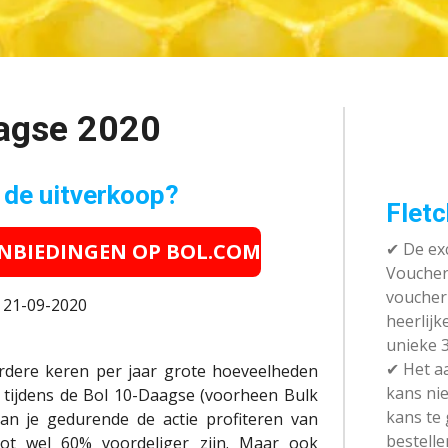
agse 2020
 de uitverkoop?
Fletc
ANBIEDINGEN OP BOL.COM
✔ De exc
Vouchera
voucher 
: 21-09-2020
heerlijk
unieke 3
✔
Het aa
erdere keren per jaar grote hoeveelheden
kans nie
 tijdens de Bol 10-Daagse (voorheen Bulk
kans te
an je gedurende de actie profiteren van
bestelle
tot wel 60% voordeliger zijn. Maar ook