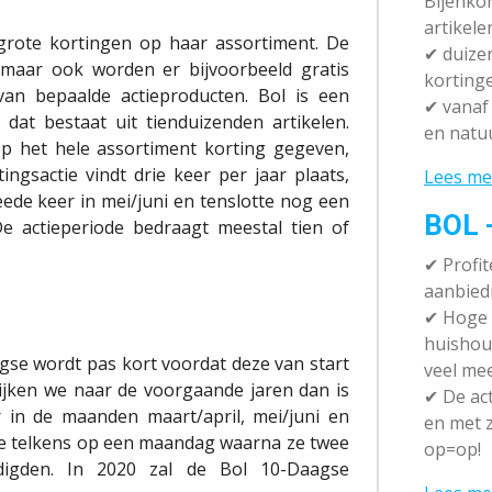
Bijenko
artikele
grote kortingen op haar assortiment. De
✔
duizen
maar ook worden er bijvoorbeeld gratis
korting
an bepaalde actieproducten. Bol is een
✔
vanaf 
at bestaat uit tienduizenden artikelen.
en natuu
op het hele assortiment korting gegeven,
ingsactie vindt drie keer per jaar plaats,
Lees me
eede keer in mei/juni en tenslotte nog een
BOL 
e actieperiode bedraagt meestal tien of
✔ P
rofi
aanbied
✔
Hoge k
huishou
gse wordt pas kort voordat deze van start
veel me
Kijken we naar de voorgaande jaren dan is
✔
De act
 in de maanden maart/april, mei/juni en
en met z
ie telkens op een maandag waarna ze twee
op=op!
digden. In 2020 zal de Bol 10-Daagse