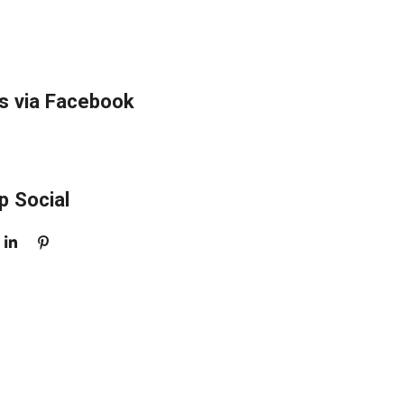
s via Facebook
p Social
S
P
H
I
A
N
R
N
E
E
N