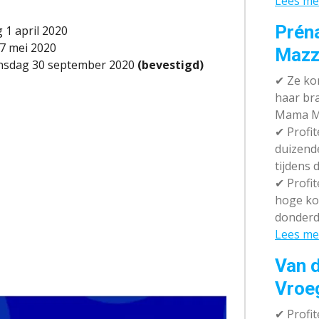
Lees me
Prén
 1 april 2020
7 mei 2020
Mazz
nsdag 30 september 2020
(bevestigd)
✔
Ze kom
haar br
Mama M
✔
Profit
duizend
tijdens 
✔
Profit
hoge ko
donderd
Lees me
Van d
Vroe
✔
Profit