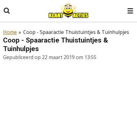
Ga
direct
naar
de
Home
»
Coop - Spaaractie Thuistuintjes & Tuinhulpjes
hoofdinhoud
Coop - Spaaractie Thuistuintjes &
Tuinhulpjes
Gepubliceerd op 22 maart 2019 om 13:55