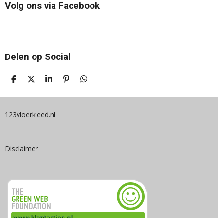
Volg ons via Facebook
Delen op Social
D
D
S
P
D
E
E
H
I
E
L
E
A
N
L
E
L
R
N
E
N
E
E
N
123vloerkleed.nl
N
Disclaimer