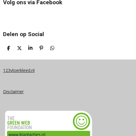
Volg ons via Facebook
Delen op Social
D
D
S
P
D
E
E
H
I
E
L
E
A
N
L
E
L
R
N
E
N
E
E
N
123vloerkleed.nl
N
Disclaimer