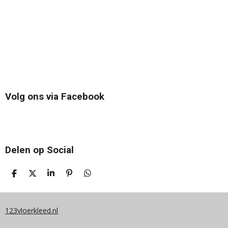
Volg ons via Facebook
Delen op Social
D
D
S
P
D
E
E
H
I
E
L
E
A
N
L
E
L
R
N
E
N
E
E
N
123vloerkleed.nl
N