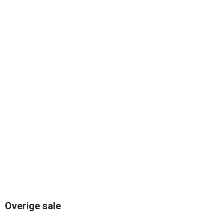
Overig
e
sale