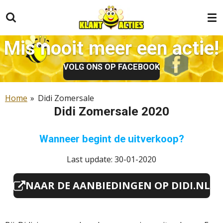
Ga
direct
naar
Mis nooit meer een actie!
de
hoofdinhoud
VOLG ONS OP FACEBOOK
Home
»
Didi Zomersale
Didi Zomersale 2020
Wanneer begint de uitverkoop?
Last update: 30-01-2020
NAAR DE AANBIEDINGEN OP DIDI.NL