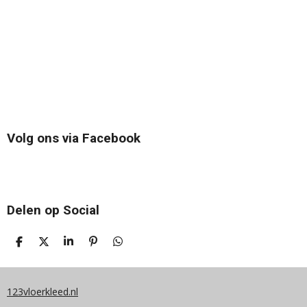
Volg ons via Facebook
Delen op Social
D
D
S
P
D
E
E
H
I
E
L
E
A
N
L
E
L
R
N
E
N
E
E
N
123vloerkleed.nl
N