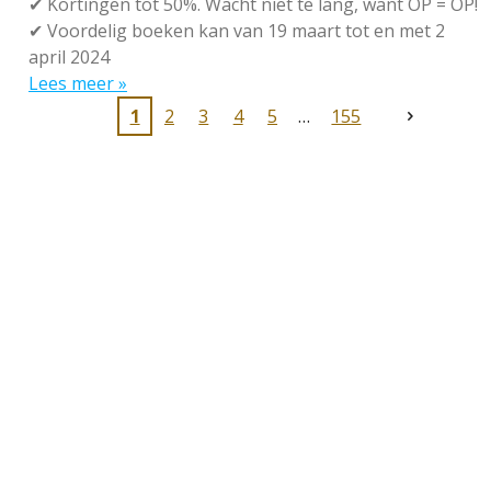
✔
Kortingen tot 50%. Wacht niet te lang, want OP = OP!
✔
Voordelig boeken kan van 19 maart tot en met 2
april 2024
Lees meer »
1
2
3
4
5
155