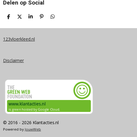
Delen op Social
D
D
S
P
D
E
E
H
I
E
L
E
A
N
L
E
L
R
N
E
N
E
E
N
123vloerkleed.nl
N
Disclaimer
© 2016 - 2026 Klantacties.nl
Powered by
JouwWeb