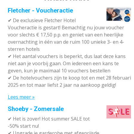
Fletcher - Voucheractie
✔ De exclusieve Fletcher Hotel
Voucheractie is gestart! Bemachtig nu jouw voucher
voor slechts € 17,50 p.p. en geniet van een heerlijke
overnachting in één van de ruim 100 unieke 3- en 4-
sterren hotels
✔
Het aantal vouchers is beperkt, dus laat deze kans
niet aan je voorbij gaan. Om iedereen een kans te
geven, kun je maximaal 10 vouchers bestellen
✔
De hotelvouchers zijn te koop tot en met 28 februari
2025 en tot maar liefst 2 jaar na aankoop geldig!
Lees meer »
Shoeby - Zomersale
✔
Het is zover! Hot summer SALE tot
-50% start nu!
✔ Upgrade je garderobe met afgeprijsde