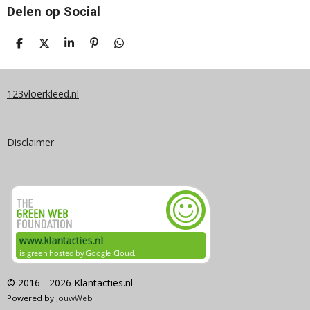
Delen op Social
D
D
S
P
D
E
E
H
I
E
L
E
A
N
L
E
L
R
N
E
N
E
E
N
123vloerkleed.nl
N
Disclaimer
© 2016 - 2026 Klantacties.nl
Powered by
JouwWeb