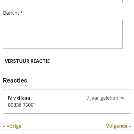
Bericht *
VERSTUUR REACTIE
Reacties
N v d kaa
7 jaar geleden
80836 75001
«
Vorige
Volgende
»