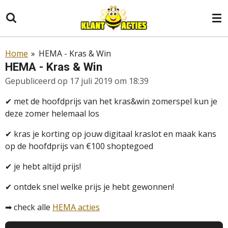
Ga
direct
naar
de
Home
»
HEMA - Kras & Win
hoofdinhoud
HEMA - Kras & Win
Gepubliceerd op 17 juli 2019 om 18:39
✔
met de hoofdprijs van het kras&win zomerspel kun je
deze zomer helemaal los
✔
kras je korting op jouw digitaal kraslot en maak kans
op de hoofdprijs van €100 shoptegoed
✔
je hebt altijd prijs!
✔
ontdek snel welke prijs je hebt gewonnen!
➡
check alle
HEMA acties