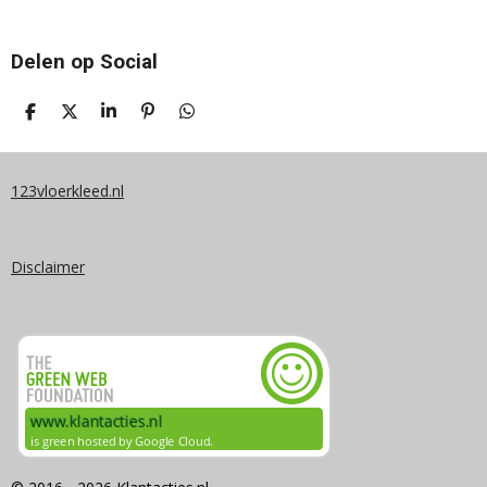
Delen op Social
D
D
S
P
D
E
E
H
I
E
L
E
A
N
L
E
L
R
N
E
N
E
E
N
123vloerkleed.nl
N
Disclaimer