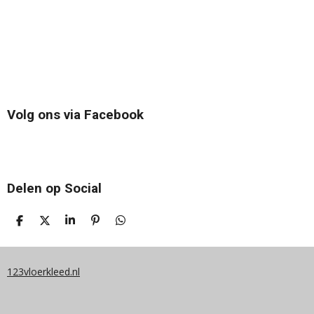
Volg ons via Facebook
Delen op Social
D
D
S
P
D
E
E
H
I
E
L
E
A
N
L
E
L
R
N
E
N
E
E
N
123vloerkleed.nl
N