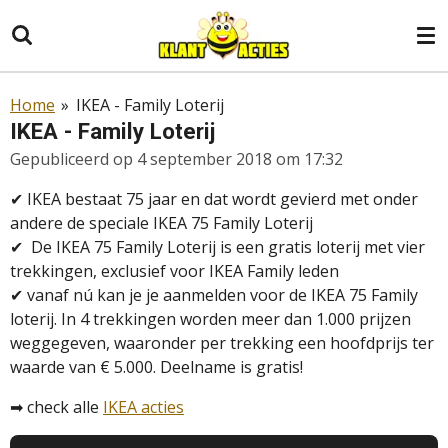
Ga
direct
naar
de
Home
»
IKEA - Family Loterij
hoofdinhoud
IKEA - Family Loterij
Gepubliceerd op 4 september 2018 om 17:32
✔
IKEA bestaat 75 jaar en dat wordt gevierd met onder
andere de speciale IKEA 75 Family Loterij
✔
De IKEA 75 Family Loterij is een gratis loterij met vier
trekkingen, exclusief voor IKEA Family leden
✔ vanaf nú kan je je aanmelden voor de IKEA 75 Family
loterij. In 4 trekkingen worden meer dan 1.000 prijzen
weggegeven, waaronder per trekking een hoofdprijs ter
waarde van € 5.000. Deelname is gratis!
➡
check alle
IKEA acties