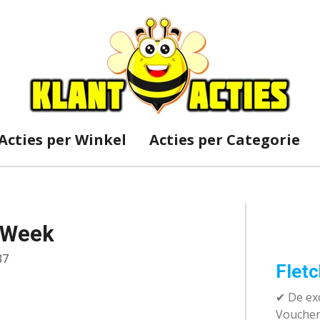
Acties per Winkel
Acties per Categorie
y Week
37
Fletc
✔ De exc
Vouchera