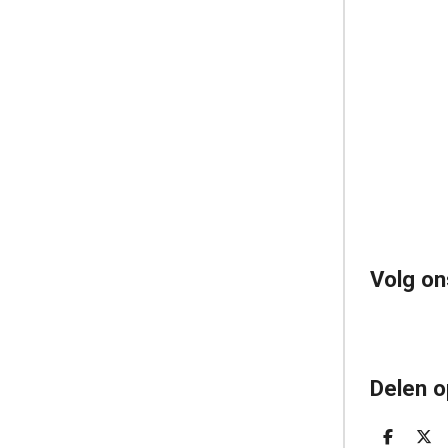
Volg on
Delen o
D
D