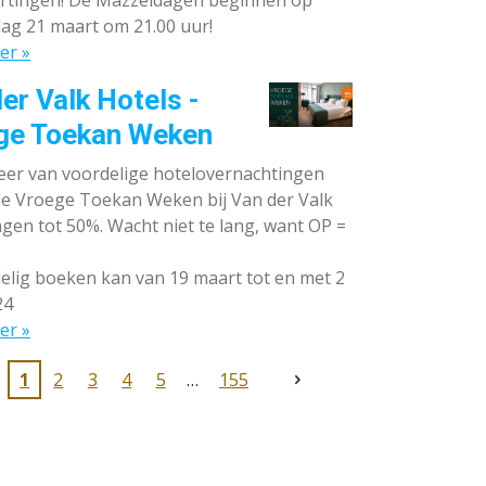
rtingen! De Mazzeldagen beginnen op
ag 21 maart om 21.00 uur!
er »
er Valk Hotels -
ge Toekan Weken
eer van voordelige hotelovernachtingen
 de Vroege Toekan Weken bij Van der Valk
gen tot 50%. Wacht niet te lang, want OP =
lig boeken kan van 19 maart tot en met 2
24
er »
1
2
3
4
5
155