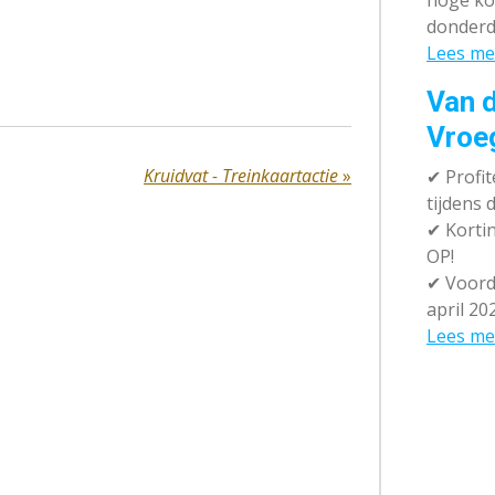
hoge ko
donderd
Lees me
Van d
Vroe
Kruidvat - Treinkaartactie
»
✔
Profit
tijdens
✔
Kortin
OP!
✔
Voorde
april 20
Lees me