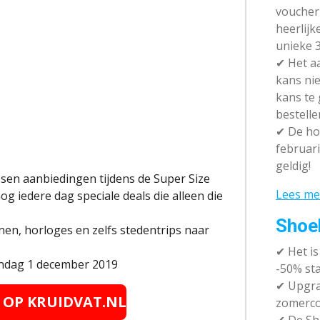
voucher 
heerlijk
unieke 3
✔
Het aa
kans nie
kans te
bestelle
✔
De hot
februari
geldig!
ssen aanbiedingen tijdens de Super Size
Lees me
nog iedere dag speciale deals die alleen die
Shoe
n, horloges en zelfs stedentrips naar
✔
Het i
ondag 1 december 2019
-50% sta
✔ Upgra
E OP KRUIDVAT.NL
zomerco