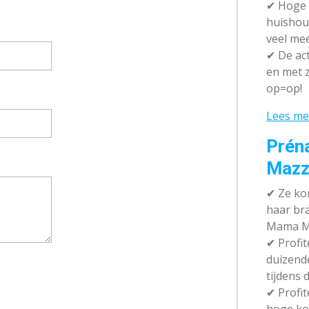
✔
Hoge k
huishou
veel me
✔
De act
en met z
op=op!
Lees me
Prén
Mazz
✔
Ze kom
haar br
Mama M
✔
Profit
duizend
tijdens 
✔
Profit