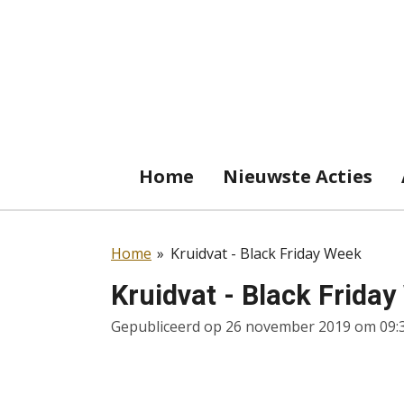
Ga
direct
naar
de
hoofdinhoud
Home
Nieuwste Acties
Home
»
Kruidvat - Black Friday Week
Kruidvat - Black Frida
Gepubliceerd op 26 november 2019 om 09: