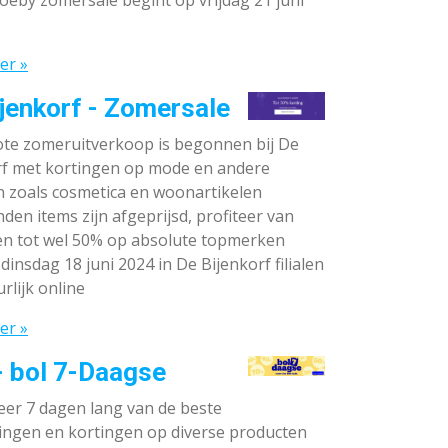
oeby zomersale begint op vrijdag 21 juni
er »
jenkorf - Zomersale
te zomeruitverkoop is begonnen bij De
rf met kortingen op mode en andere
n zoals cosmetica en woonartikelen
den items zijn afgeprijsd, profiteer van
en tot wel 50% op absolute topmerken
dinsdag 18 juni 2024 in De Bijenkorf filialen
rlijk online
er »
- bol 7-Daagse
teer 7 dagen lang van de beste
ingen en kortingen op diverse producten