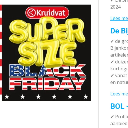
✔ De Sh
2024
Lees me
De Bi
✔
de gro
Bijenko
artikele
✔
duizen
korting
✔
vanaf 
en natuu
Lees me
BOL 
✔ P
rofi
aanbied