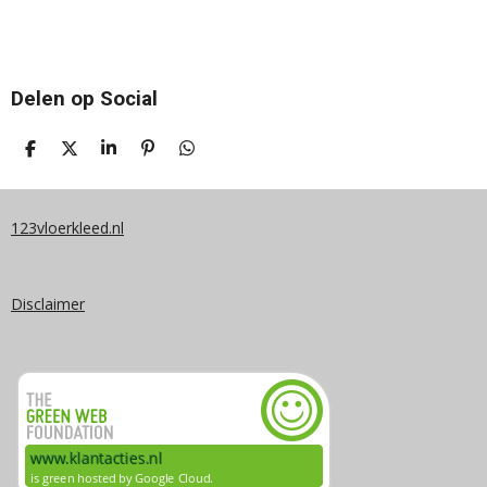
Delen op Social
D
D
S
P
D
E
E
H
I
E
L
E
A
N
L
E
L
R
N
E
N
E
E
N
123vloerkleed.nl
N
Disclaimer