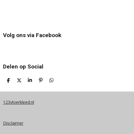
Volg ons via Facebook
Delen op Social
D
D
S
P
D
E
E
H
I
E
L
E
A
N
L
E
L
R
N
E
N
E
E
N
123vloerkleed.nl
N
Disclaimer