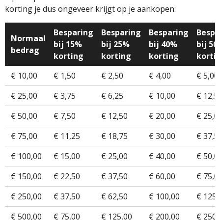
korting je dus ongeveer krijgt op je aankopen:
Besparing
Besparing
Besparing
Bespa
Normaal
bij 15%
bij 25%
bij 40%
bij 5
bedrag
korting
korting
korting
korti
€ 10,00
€ 1,50
€ 2,50
€ 4,00
€ 5,00
€ 25,00
€ 3,75
€ 6,25
€ 10,00
€ 12,5
€ 50,00
€ 7,50
€ 12,50
€ 20,00
€ 25,0
€ 75,00
€ 11,25
€ 18,75
€ 30,00
€ 37,5
€ 100,00
€ 15,00
€ 25,00
€ 40,00
€ 50,0
€ 150,00
€ 22,50
€ 37,50
€ 60,00
€ 75,0
€ 250,00
€ 37,50
€ 62,50
€ 100,00
€ 125,
€ 500,00
€ 75,00
€ 125,00
€ 200,00
€ 250,