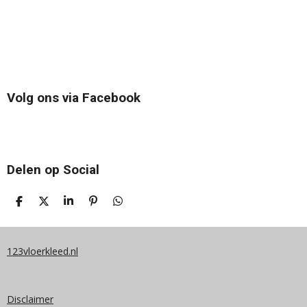
Volg ons via Facebook
Delen op Social
D
D
S
P
D
E
E
H
I
E
L
E
A
N
L
E
L
R
N
E
N
E
E
N
123vloerkleed.nl
N
Disclaimer