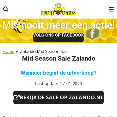
Ga
direct
naar
Mis nooit meer een actie!
de
hoofdinhoud
VOLG ONS OP FACEBOOK
Home
»
Zalando Mid Season Sale
Mid Season Sale Zalando
Wanneer begint de uitverkoop?
Last update: 27-01-2020
BEKIJK DE SALE OP ZALANDO.NL